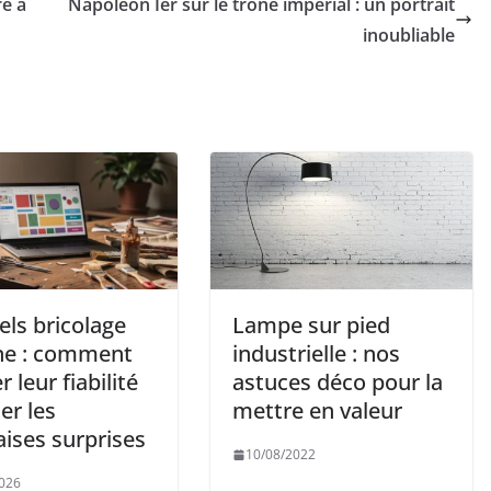
e à
Napoléon Ier sur le trône impérial : un portrait
inoubliable
els bricolage
Lampe sur pied
gne : comment
industrielle : nos
r leur fiabilité
astuces déco pour la
ter les
mettre en valeur
ises surprises
10/08/2022
026