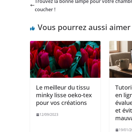
Trouvez la bonne lampe pour votre chambr
coucher !
Vous pourrez aussi aimer
Le meilleur du tissu
Tutori
minky lisse oeko-tex
en li
pour vos créations
évalue
et évi
12/09/2023
mauva
19/01/2