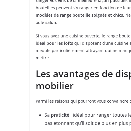
ranger vos vins de la meilleure façon possible
. 
bouteilles peuvent s’y ranger en fonction de leu
modèles de
range bouteille soignés et chics
, r
oule
salon
.
Si vous avez une cuisine ouverte, le range boute
idéal pour les lofts
qui disposent d’une cuisine et
meuble particulièrement attrayant qui ne manqu
mettre.
Les avantages de dis
mobilier
Parmi les raisons qui pourront vous convaincre d
Sa
praticité
: idéal pour ranger toutes l
pas étonnant qu’il soit de plus en plus p