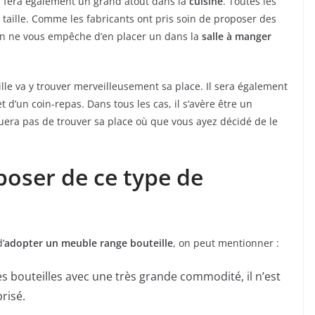
Il fera également un grand atout dans la
cuisine
. Toutes les
r taille. Comme les fabricants ont pris soin de proposer des
ien ne vous empêche d’en placer un dans la
salle à manger
ille va y trouver merveilleusement sa place. Il sera également
 d’un coin-repas. Dans tous les cas, il s’avère être un
era pas de trouver sa place où que vous ayez décidé de le
poser de ce type de
’
adopter un meuble range bouteille
, on peut mentionner :
es bouteilles avec une très grande commodité, il n’est
risé.