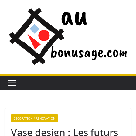
Passer
au
contenu
DÉCORATION / RÉNOVATION
Vase design : Les futurs