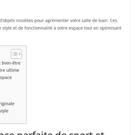
d’objets insolites pour agrémenter votre salle de bain. Ces
style et de fonctionnalité à votre espace tout en optimisant
t bien-être
tre ultime
espace
riginale
style
ance parfaite de sport et