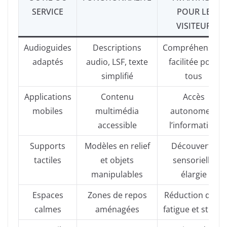
SERVICE
POUR LE
VISITEUR
Audioguides
Descriptions
Compréhension
adaptés
audio, LSF, texte
facilitée pour
simplifié
tous
Applications
Contenu
Accès
mobiles
multimédia
autonome à
accessible
l’information
Supports
Modèles en relief
Découverte
tactiles
et objets
sensorielle
manipulables
élargie
Espaces
Zones de repos
Réduction de la
calmes
aménagées
fatigue et stress