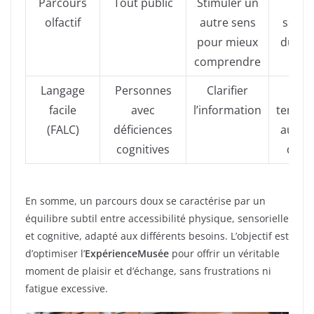
Parcours
Tout public
Stimuler un
Jard
olfactif
autre sens
senso
pour mieux
du Ma
comprendre
Langage
Personnes
Clarifier
Exp
facile
avec
l’information
tempor
(FALC)
déficiences
au mu
cognitives
d’Or
En somme, un parcours doux se caractérise par un
équilibre subtil entre accessibilité physique, sensorielle
et cognitive, adapté aux différents besoins. L’objectif est
d’optimiser l’
ExpérienceMusée
pour offrir un véritable
moment de plaisir et d’échange, sans frustrations ni
fatigue excessive.