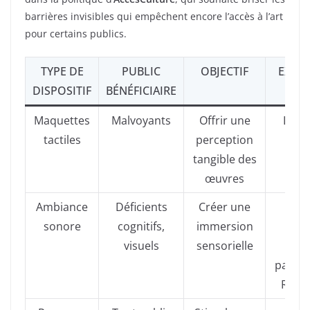
barrières invisibles qui empêchent encore l’accès à l’art
pour certains publics.
TYPE DE
PUBLIC
OBJECTIF
EXEM
DISPOSITIF
BÉNÉFICIAIRE
Maquettes
Malvoyants
Offrir une
Louv
tactiles
perception
galer
tangible des
tacti
œuvres
Ambiance
Déficients
Créer une
Mus
sonore
cognitifs,
immersion
Qua
visuels
sensorielle
Bran
parcou
Rivièr