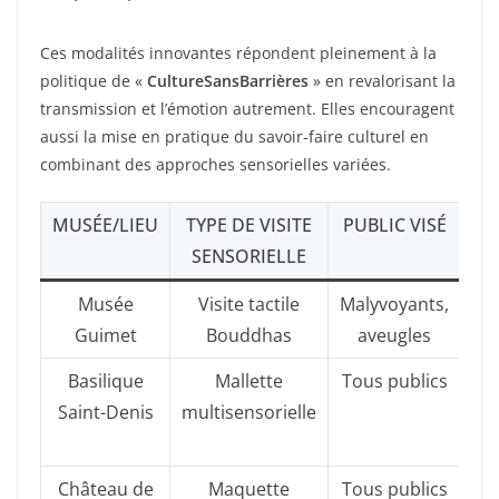
Ces modalités innovantes répondent pleinement à la
politique de «
CultureSansBarrières
» en revalorisant la
transmission et l’émotion autrement. Elles encouragent
aussi la mise en pratique du savoir-faire culturel en
combinant des approches sensorielles variées.
MUSÉE/LIEU
TYPE DE VISITE
PUBLIC VISÉ
CA
SENSORIELLE
Musée
Visite tactile
Malyvoyants,
Œu
Guimet
Bouddhas
aveugles
Basilique
Mallette
Tous publics
Saint-Denis
multisensorielle
Château de
Maquette
Tous publics